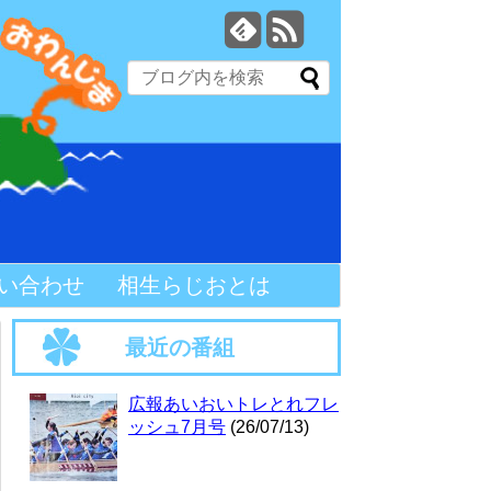
い合わせ
相生らじおとは
最近の番組
広報あいおいトレとれフレ
ッシュ7月号
(26/07/13)