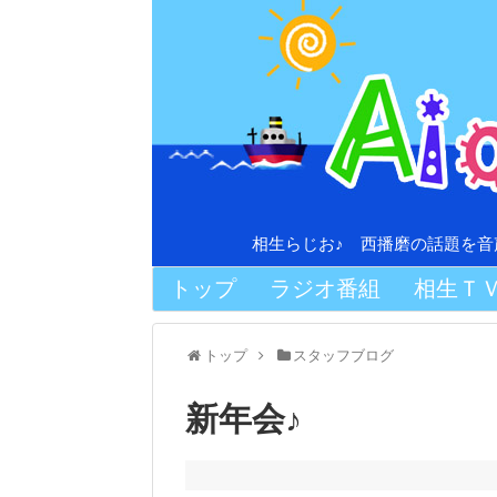
相生らじお♪ 西播磨の話題を
トップ
ラジオ番組
相生Ｔ
トップ
スタッフブログ
新年会♪