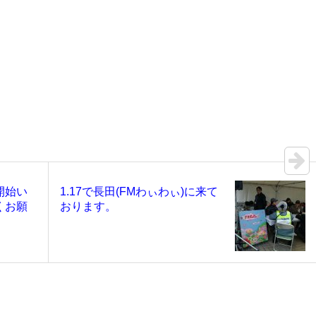
開始い
1.17で長田(FMわぃわぃ)に来て
くお願
おります。