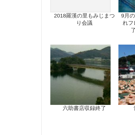
2018羅漢の里もみじまつ
9月
り会議
れフ
六助書店収録終了