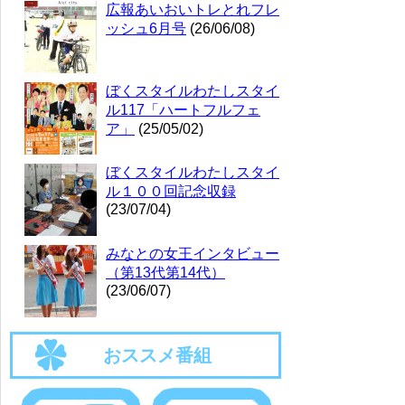
広報あいおいトレとれフレ
ッシュ6月号
(26/06/08)
ぼくスタイルわたしスタイ
ル117「ハートフルフェ
ア」
(25/05/02)
ぼくスタイルわたしスタイ
ル１００回記念収録
(23/07/04)
みなとの女王インタビュー
（第13代第14代）
(23/06/07)
おススメ番組