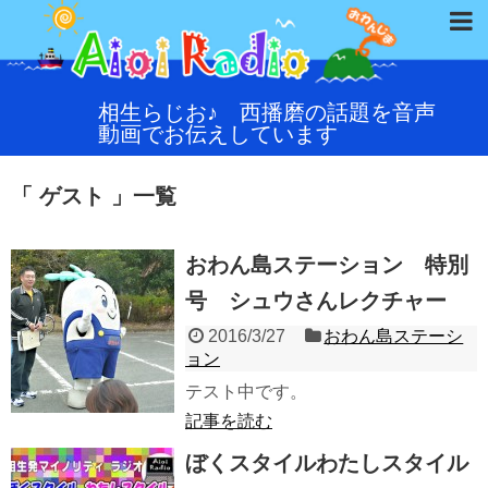
相生らじお♪ 西播磨の話題を音声
動画でお伝えしています
「 ゲスト 」一覧
おわん島ステーション 特別
号 シュウさんレクチャー
2016/3/27
おわん島ステーシ
ョン
テスト中です。
記事を読む
ぼくスタイルわたしスタイル