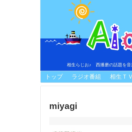
相生らじお♪ 西播磨の話題を
トップ
ラジオ番組
相生Ｔ
miyagi