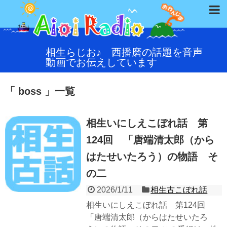
相生らじお♪ 西播磨の話題を音声
動画でお伝えしています
「 boss 」一覧
相生いにしえこぼれ話 第
124回 「唐端清太郎（から
はたせいたろう）の物語 そ
の二
2026/1/11
相生古こぼれ話
相生いにしえこぼれ話 第124回
「唐端清太郎（からはたせいたろ