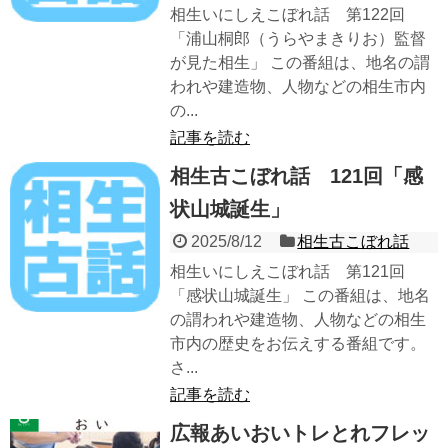
相生いにしえこぼれ話 第122回
「浦山桐郎（うらやまきりお）監督
が見た相生」 この番組は、地名の謂
われや建造物、人物などの相生市内
の...
記事を読む
相生古こぼれ話 121回「感
状山城誕生」
2025/8/12
相生古こぼれ話
相生いにしえこぼれ話 第121回
「感状山城誕生」 この番組は、地名
の謂われや建造物、人物などの相生
市内の歴史をお伝えする番組です。
さ...
記事を読む
広報あいおいトレとれフレッ