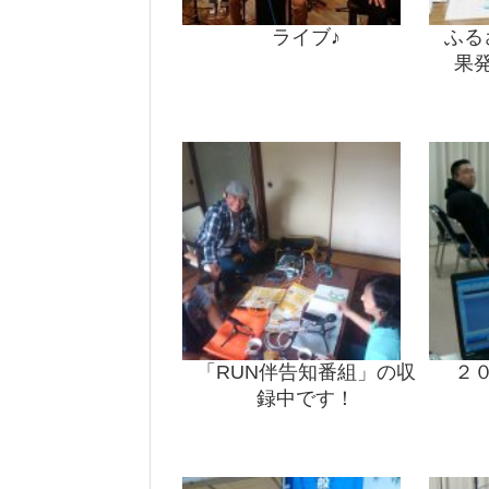
ライブ♪
ふる
果
「RUN伴告知番組」の収
２
録中です！