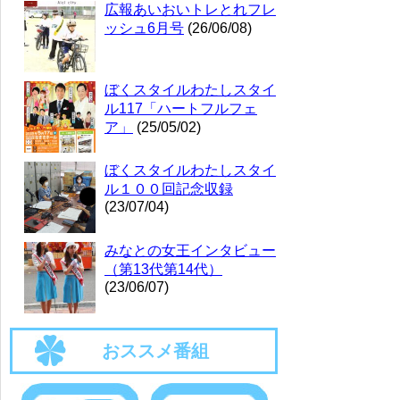
広報あいおいトレとれフレ
ッシュ6月号
(26/06/08)
ぼくスタイルわたしスタイ
ル117「ハートフルフェ
ア」
(25/05/02)
ぼくスタイルわたしスタイ
ル１００回記念収録
(23/07/04)
みなとの女王インタビュー
（第13代第14代）
(23/06/07)
おススメ番組