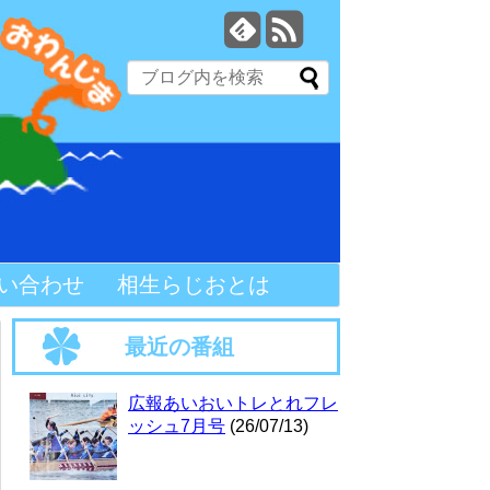
い合わせ
相生らじおとは
最近の番組
広報あいおいトレとれフレ
ッシュ7月号
(26/07/13)