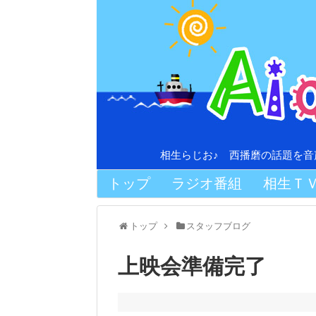
相生らじお♪ 西播磨の話題を
トップ
ラジオ番組
相生Ｔ
トップ
スタッフブログ
上映会準備完了