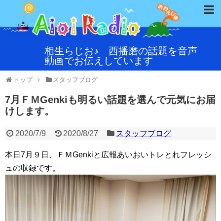
相生らじお♪ 西播磨の話題を音声
動画でお伝えしています
トップ
スタッフブログ
7月ＦＭGenkiも明るい話題を選んで元気にお届
けします。
2020/7/9
2020/8/27
スタッフブログ
本日7月９日、ＦＭGenkiと広報あいおいトレとれフレッシ
ュの収録です。