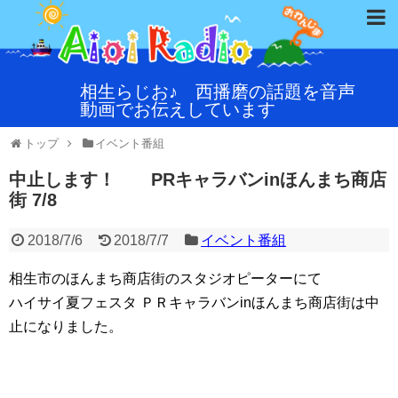
相生らじお♪ 西播磨の話題を音声
動画でお伝えしています
トップ
イベント番組
中止します！ PRキャラバンinほんまち商店
街 7/8
2018/7/6
2018/7/7
イベント番組
相生市のほんまち商店街のスタジオピーターにて
ハイサイ夏フェスタ ＰＲキャラバンinほんまち商店街は中
止になりました。