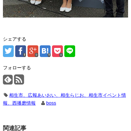
シェアする
0
0
フォローする
相生市、広報あいおい、相生らじお、相生市イベント情
報、西播磨情報
boss
関連記事