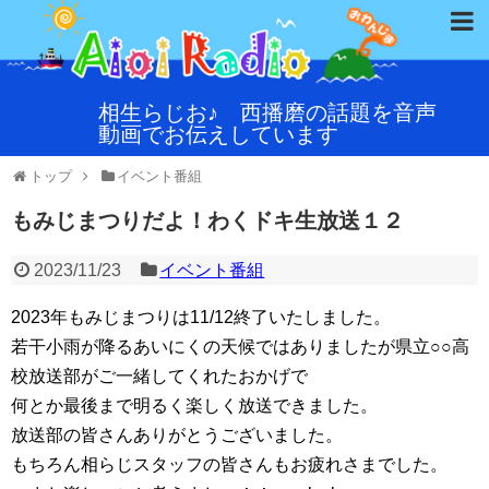
相生らじお♪ 西播磨の話題を音声
動画でお伝えしています
トップ
イベント番組
もみじまつりだよ！わくドキ生放送１２
2023/11/23
イベント番組
2023年もみじまつりは11/12終了いたしました。
若干小雨が降るあいにくの天候ではありましたが県立○○高
校放送部がご一緒してくれたおかげで
何とか最後まで明るく楽しく放送できました。
放送部の皆さんありがとうございました。
もちろん相らじスタッフの皆さんもお疲れさまでした。