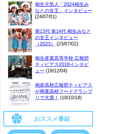
相生元気人「2024相生み
なとの女王」インタビュー
(24/07/01)
第13代 第14代 相生みなと
の女王インタビュー
（2023）
(23/07/02)
相生産業高等学校 広報部
ティピアス2018インタビ
ュー
(18/12/04)
相産高校広報部ティピアス
が商業高校フードグランプ
リで大賞！
(18/10/18)
おススメ番組