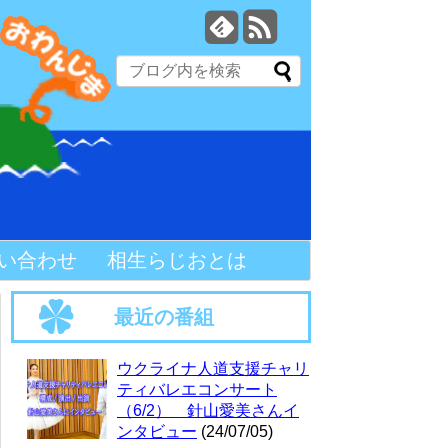
い合わせ
相生らじおとは
最近の番組
ウクライナ人道支援チャリ
ティバレエコンサート
（6/2） 針山愛美さんイ
ンタビュー
(24/07/05)