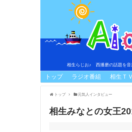
相生らじお♪ 西播磨の話題を
トップ
ラジオ番組
相生Ｔ
トップ
元気人インタビュー
相生みなとの女王20