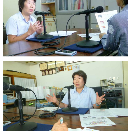
ー
ヤ
ー