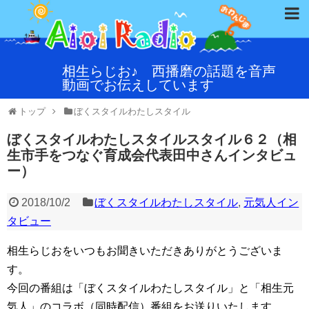
相生らじお♪ 西播磨の話題を音声
動画でお伝えしています
トップ
ぼくスタイルわたしスタイル
ぼくスタイルわたしスタイルスタイル６２（相
生市手をつなぐ育成会代表田中さんインタビュ
ー）
2018/10/2
ぼくスタイルわたしスタイル
,
元気人イン
タビュー
相生らじおをいつもお聞きいただきありがとうございま
す。
今回の番組は「ぼくスタイルわたしスタイル」と「相生元
気人」のコラボ（同時配信）番組をお送りいたします。