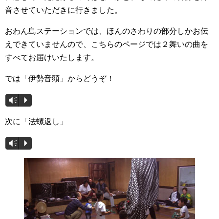
音させていただきに行きました。
おわん島ステーションでは、ほんのさわりの部分しかお伝
えできていませんので、こちらのページでは２舞いの曲を
すべてお届けいたします。
では「伊勢音頭」からどうぞ！
音
Vm
P
声
次に「法螺返し」
プ
レ
音
Vm
P
ー
声
ヤ
プ
ー
レ
ー
ヤ