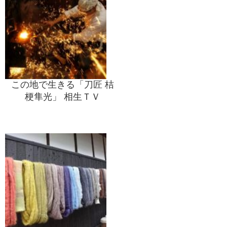
この地で生きる「刀匠 桔
梗隼光」 相生ＴＶ