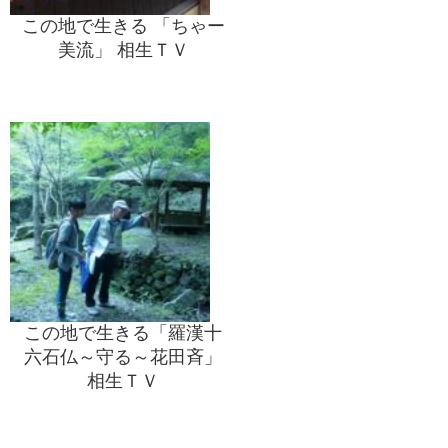
この地で生きる 「ちゃー
美流」 相生ＴＶ
この地で生きる「羅漢十
六石仏～守る～花田斉」
相生ＴＶ