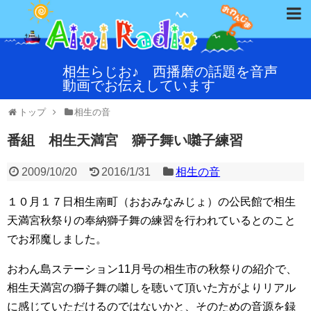
相生らじお♪ 西播磨の話題を音声
動画でお伝えしています
トップ
相生の音
番組 相生天満宮 獅子舞い囃子練習
2009/10/20
2016/1/31
相生の音
１０月１７日相生南町（おおみなみじょ）の公民館で相生
天満宮秋祭りの奉納獅子舞の練習を行われているとのこと
でお邪魔しました。
おわん島ステーション11月号の相生市の秋祭りの紹介で、
相生天満宮の獅子舞の囃しを聴いて頂いた方がよりリアル
に感じていただけるのではないかと、そのための音源を録