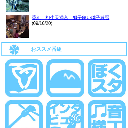
番組 相生天満宮 獅子舞い囃子練習
(09/10/20)
おススメ番組