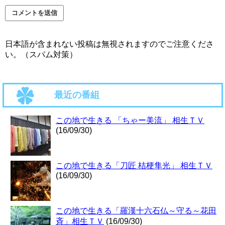
日本語が含まれない投稿は無視されますのでご注意くださ
い。（スパム対策）
最近の番組
この地で生きる 「ちゃー美流」 相生ＴＶ
(16/09/30)
この地で生きる「刀匠 桔梗隼光」 相生ＴＶ
(16/09/30)
この地で生きる「羅漢十六石仏～守る～花田
斉」相生ＴＶ
(16/09/30)