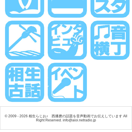
© 2009 - 2026 相生らじお♪ 西播磨の話題を音声動画でお伝えしています All
Right Reserved. info@aioi.netradio.jp