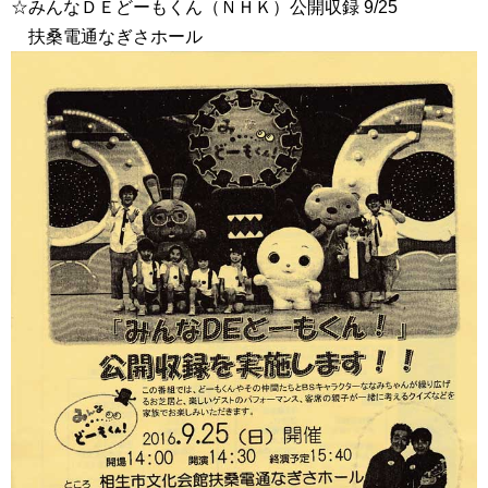
☆みんなＤＥどーもくん（ＮＨＫ）公開収録 9/25
扶桑電通なぎさホール