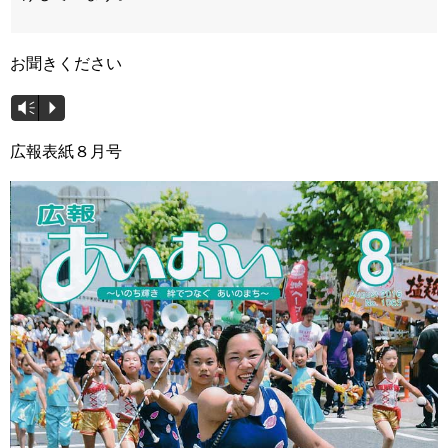
お聞きください
音
Vm
P
声
広報表紙８月号
プ
レ
ー
ヤ
ー