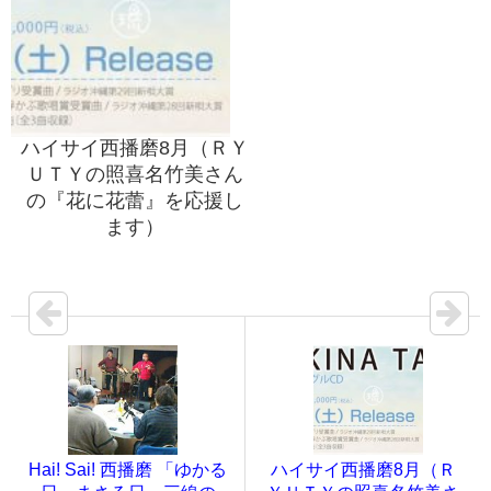
ハイサイ西播磨8月（ＲＹ
ＵＴＹの照喜名竹美さん
の『花に花蕾』を応援し
ます）
Hai! Sai! 西播磨 「ゆかる
ハイサイ西播磨8月（Ｒ