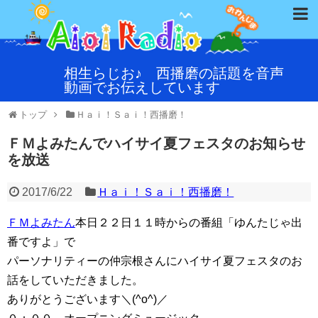
相生らじお♪ 西播磨の話題を音声
動画でお伝えしています
トップ
Ｈａｉ！Ｓａｉ！西播磨！
ＦＭよみたんでハイサイ夏フェスタのお知らせ
を放送
2017/6/22
Ｈａｉ！Ｓａｉ！西播磨！
ＦＭよみたん
本日２２日１１時からの番組「ゆんたじゃ出
番ですよ」で
パーソナリティーの仲宗根さんにハイサイ夏フェスタのお
話をしていただきました。
ありがとうございます＼(^o^)／