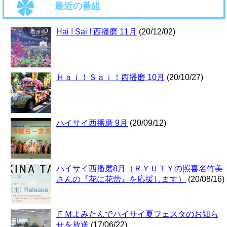
最近の番組
Hai ! Sai ! 西播磨 11月
(20/12/02)
Ｈａｉ！Ｓａｉ！西播磨 10月
(20/10/27)
ハイサイ西播磨 9月
(20/09/12)
ハイサイ西播磨8月（ＲＹＵＴＹの照喜名竹美
さんの『花に花蕾』を応援します）
(20/08/16)
ＦＭよみたんでハイサイ夏フェスタのお知ら
せを放送
(17/06/22)